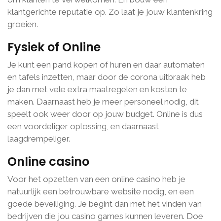
klantgerichte reputatie op. Zo laat je jouw klantenkring
groeien.
Fysiek of Online
Je kunt een pand kopen of huren en daar automaten
en tafels inzetten, maar door de corona uitbraak heb
je dan met vele extra maatregelen en kosten te
maken. Daarnaast heb je meer personeel nodig, dit
speelt ook weer door op jouw budget. Online is dus
een voordeliger oplossing, en daarnaast
laagdrempeliger.
Online casino
Voor het opzetten van een online casino heb je
natuurlijk een betrouwbare website nodig, en een
goede beveiliging. Je begint dan met het vinden van
bedrijven die jou casino games kunnen leveren. Doe