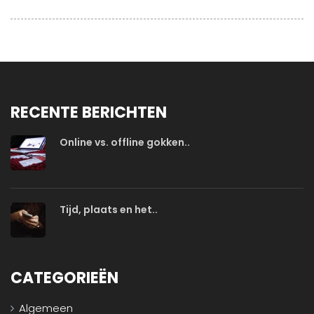
RECENTE BERICHTEN
Online vs. offline gokken..
Tijd, plaats en het..
CATEGORIEËN
Algemeen