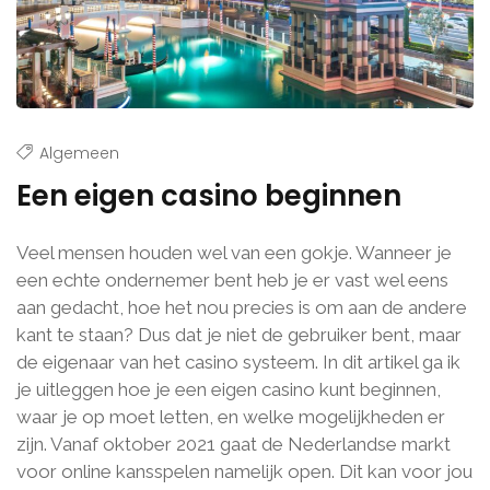
Algemeen
Een eigen casino beginnen
Veel mensen houden wel van een gokje. Wanneer je
een echte ondernemer bent heb je er vast wel eens
aan gedacht, hoe het nou precies is om aan de andere
kant te staan? Dus dat je niet de gebruiker bent, maar
de eigenaar van het casino systeem. In dit artikel ga ik
je uitleggen hoe je een eigen casino kunt beginnen,
waar je op moet letten, en welke mogelijkheden er
zijn. Vanaf oktober 2021 gaat de Nederlandse markt
voor online kansspelen namelijk open. Dit kan voor jou