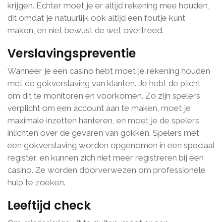
krijgen. Echter moet je er altijd rekening mee houden,
dit omdat je natuurlijk ook altijd een foutje kunt
maken, en niet bewust de wet overtreed.
Verslavingspreventie
Wanneer je een casino hebt moet je rekening houden
met de gokverslaving van klanten. Je hebt de plicht
om dit te monitoren en voorkomen. Zo zijn spelers
verplicht om een account aan te maken, moet je
maximale inzetten hanteren, en moet je de spelers
inlichten over de gevaren van gokken. Spelers met
een gokverslaving worden opgenomen in een speciaal
register, en kunnen zich niet meer registreren bij een
casino. Ze worden doorverwezen om professionele
hulp te zoeken.
Leeftijd check