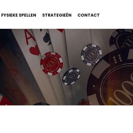
FYSIEKE SPELLEN
STRATEGIEËN
CONTACT