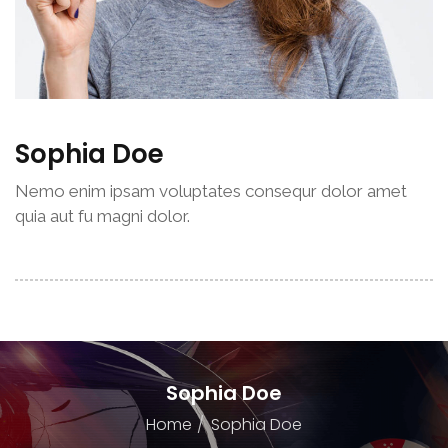
Sophia Doe
Nemo enim ipsam voluptates consequr dolor amet
quia aut fu magni dolor.
Sophia Doe
Home
Sophia Doe