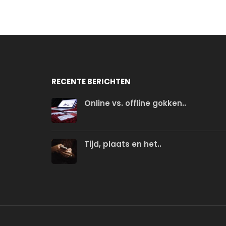
RECENTE BERICHTEN
Online vs. offline gokken..
Tijd, plaats en het..