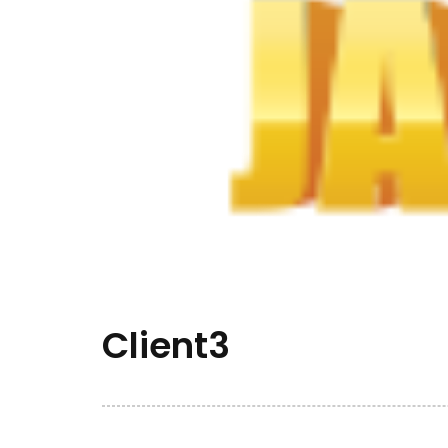
Client3