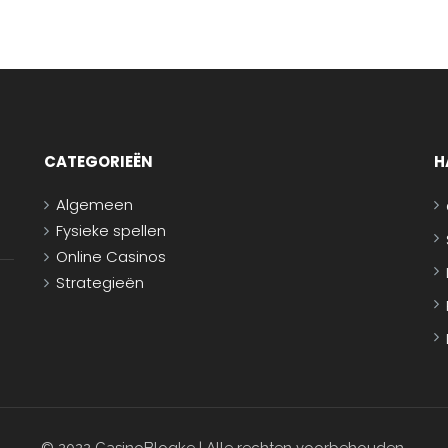
CATEGORIEËN
H
Algemeen
Fysieke spellen
Online Casinos
Strategieën